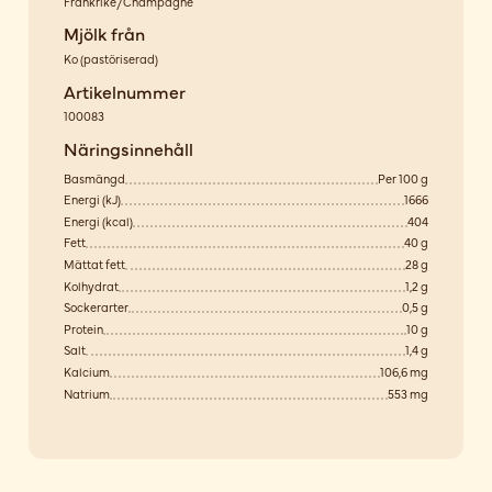
Frankrike/Champagne
Mjölk från
Ko
(
pastöriserad
)
Artikelnummer
100083
Näringsinnehåll
Basmängd
Per 100 g
Energi (kJ)
1666
Energi (kcal)
404
Fett
40 g
Mättat fett
28 g
Kolhydrat
1,2 g
Sockerarter
0,5 g
Protein
10 g
Salt
1,4 g
Kalcium
106,6 mg
Natrium
553 mg