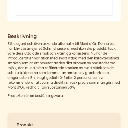
Beskrivning
Ett elegant och överraskande alternativ till Mont d'Or. Denna ost
har blivit ostmejeriet Schmidhausers mest ikoniska produkt, tack
vare dess uttalade smak och krämiga konsistens. Nu har de
introducerat en variation med svart vitlök, med den karakteristiska
smaken som är ett resultat av den rika aromen av opastöriserad
mjölk, den milda, söta raffinerade smaken av svart vitlök och de
subtila trätonerna som kommer av remsan av granbark som
omger osten. En riktigt godbit för 1 eller 2 personer som vi
rekommenderar att värma direkt i sin ask precis som man gör med
Mont d'Or. Fetthalt i torrsubstansen 50%
Produkten är en beställningsvara.
Produkt