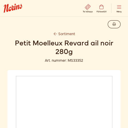
Ta kölapp
Förbeställ
Meny
Sortiment
Petit Moelleux Revard ail noir
280g
Art. nummer:
MS33352