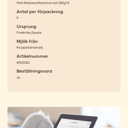
Petit Moelleux Revard ail noir 280g*6
Antal per förpackning
6
Ursprung
Frankrike/Savoie
Mjölk från
Ko
(
opastöriserad
)
Artikelnummer
MS33352
Beställningsvara
Ja