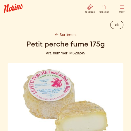
Ta kölapp
Förbeställ
Meny
Sortiment
Petit perche fume 175g
Art. nummer:
MS28245