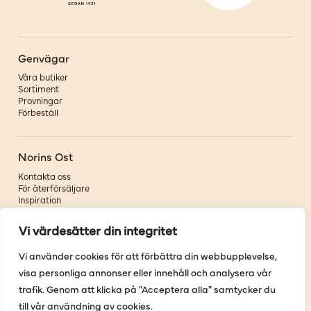
Genvägar
Våra butiker
Sortiment
Provningar
Förbeställ
Norins Ost
Kontakta oss
För återförsäljare
Inspiration
Om oss
Vi värdesätter din integritet
Följ oss
Vi använder cookies för att förbättra din webbupplevelse,
visa personliga annonser eller innehåll och analysera vår
Facebook
Instagram
trafik. Genom att klicka på "Acceptera alla" samtycker du
Pinterest
till vår användning av cookies.
Youtube