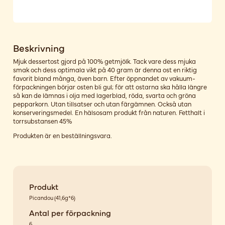
Beskrivning
Mjuk dessertost gjord på 100% getmjölk. Tack vare dess mjuka
smak och dess optimala vikt på 40 gram är denna ost en riktig
favorit bland många, även barn. Efter öppnandet av vakuum-
förpackningen börjar osten bli gul; för att ostarna ska hålla längre
så kan de lämnas i olja med lagerblad, röda, svarta och gröna
pepparkorn. Utan tillsatser och utan färgämnen. Också utan
konserveringsmedel. En hälsosam produkt från naturen. Fetthalt i
torrsubstansen 45%
Produkten är en beställningsvara.
Produkt
Picandou (41,6g*6)
Antal per förpackning
6