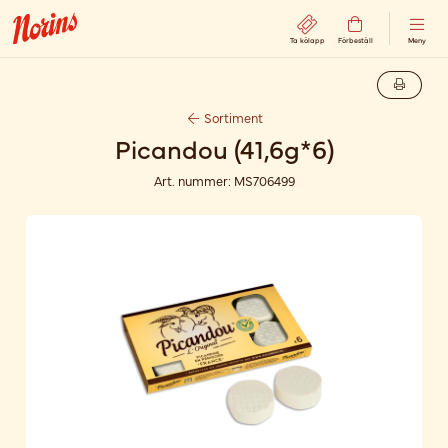
Ta kölapp
Förbeställ
Meny
Sortiment
Picandou (41,6g*6)
Art. nummer:
MS706499