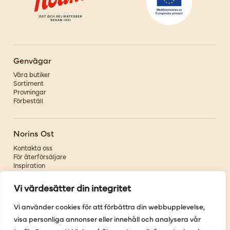
Genvägar
Våra butiker
Sortiment
Provningar
Förbeställ
Norins Ost
Kontakta oss
För återförsäljare
Inspiration
Om oss
Vi värdesätter din integritet
Följ oss
Vi använder cookies för att förbättra din webbupplevelse,
visa personliga annonser eller innehåll och analysera vår
Facebook
Instagram