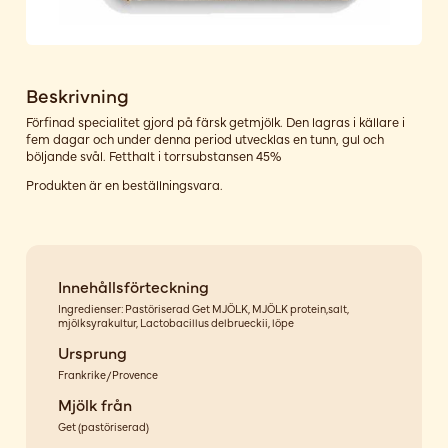
Beskrivning
Förfinad specialitet gjord på färsk getmjölk. Den lagras i källare i
fem dagar och under denna period utvecklas en tunn, gul och
böljande svål. Fetthalt i torrsubstansen 45%
Produkten är en beställningsvara.
Innehållsförteckning
Ingredienser: Pastöriserad Get MJÖLK, MJÖLK protein,salt,
mjölksyrakultur, Lactobacillus delbrueckii, löpe
Ursprung
Frankrike/Provence
Mjölk från
Get
(
pastöriserad
)