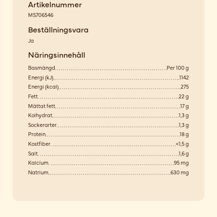
Artikelnummer
MS706546
Beställningsvara
Ja
Näringsinnehåll
Basmängd
Per 100 g
Energi (kJ)
1142
Energi (kcal)
275
Fett
22 g
Mättat fett
17 g
Kolhydrat
1,3 g
Sockerarter
1,3 g
Protein
18 g
Kostfiber
<1,5 g
Salt
1,6 g
Kalcium
95 mg
Natrium
630 mg