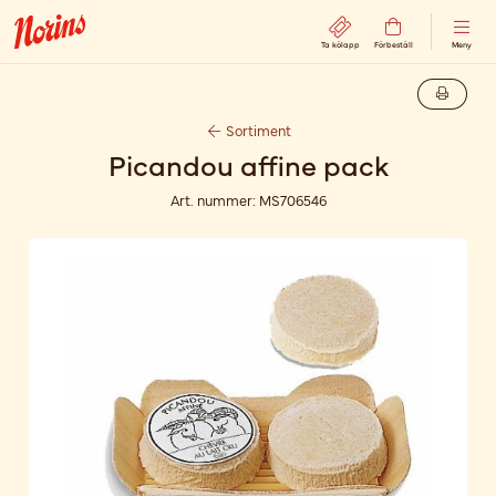
Ta kölapp
Förbeställ
Meny
Sortiment
Picandou affine pack
Art. nummer:
MS706546