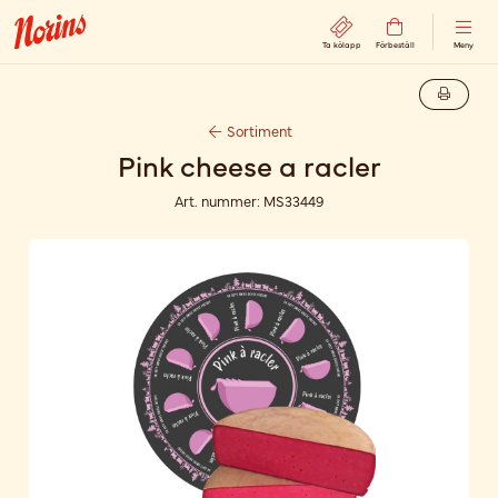
Ta kölapp
Förbeställ
Meny
Sortiment
Pink cheese a racler
Art. nummer:
MS33449