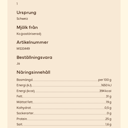
1
Ursprung
Schweiz
Mjölk från
Ko
(
pastöriserad
)
Artikelnummer
MS33449
Beställningsvara
Ja
Näringsinnehåll
Basmängd
per 100 g
Energi (kJ)
1650 kJ
Energi (kcal)
394 kcal
Fett
31 g
Mättat fett
19 g
Kolhydrat
0,5 g
Sockerarter
0 g
Protein
25 g
Salt
1,6 g