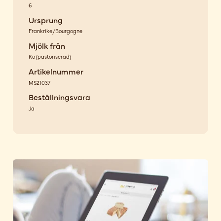
6
Ursprung
Frankrike/Bourgogne
Mjölk från
Ko
(
pastöriserad
)
Artikelnummer
MS21037
Beställningsvara
Ja