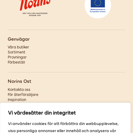
Genvägar
Våra butiker
Sortiment
Provningar
Förbeställ
Norins Ost
Kontakta oss
För återförsäljare
Inspiration
Om oss
Vi värdesätter din integritet
Följ oss
Vi använder cookies för att förbättra din webbupplevelse,
visa personliga annonser eller innehåll och analysera vår
Facebook