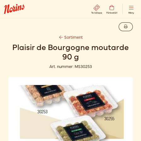
Ta kölapp
Förbeställ
Meny
Sortiment
Plaisir de Bourgogne moutarde
90 g
Art. nummer:
MS30253