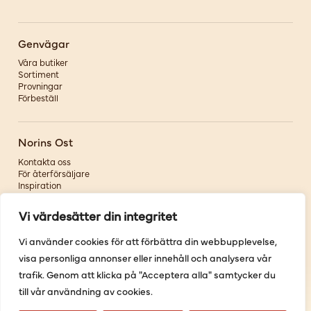
Genvägar
Våra butiker
Sortiment
Provningar
Förbeställ
Norins Ost
Kontakta oss
För återförsäljare
Inspiration
Om oss
Vi värdesätter din integritet
Följ oss
Vi använder cookies för att förbättra din webbupplevelse,
visa personliga annonser eller innehåll och analysera vår
Facebook
Instagram
trafik. Genom att klicka på "Acceptera alla" samtycker du
Pinterest
till vår användning av cookies.
Youtube