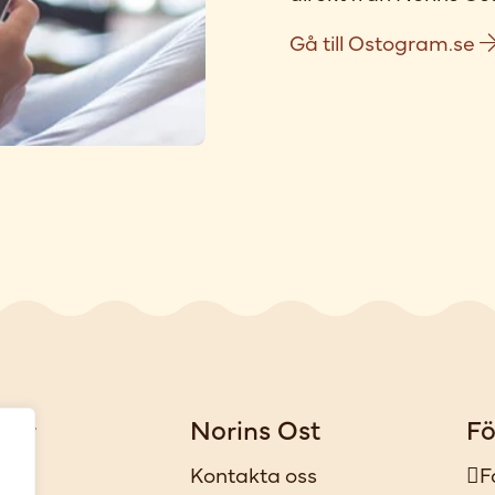
Gå till Ostogram.se
gar
Norins Ost
Fö
iker
Kontakta oss
F