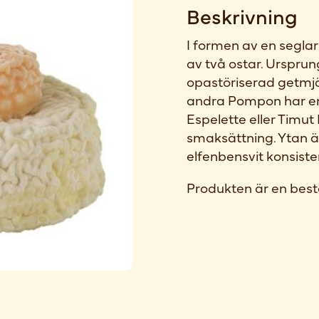
Beskrivning
I formen av en segl
av två ostar. Ursprun
opastöriserad getmjöl
andra Pompon har en
Espelette eller Timu
smaksättning. Ytan är
elfenbensvit konsiste
Produkten är en best