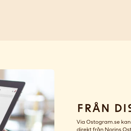
Från di
Via Ostogram.se kan 
direkt från Norins Ost