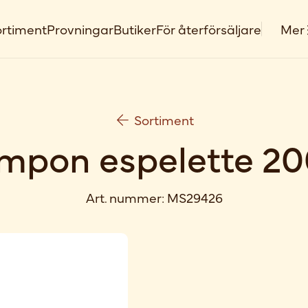
rtiment
Provningar
Butiker
För återförsäljare
Mer
Sortiment
mpon espelette 20
Art. nummer:
MS29426