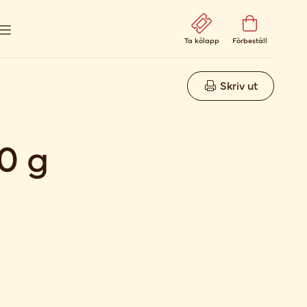
Ta kölapp
Förbeställ
Skriv ut
0 g