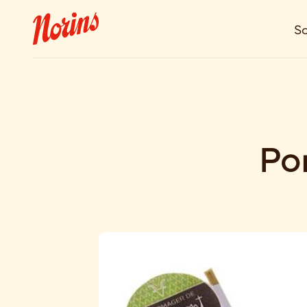
So
Po