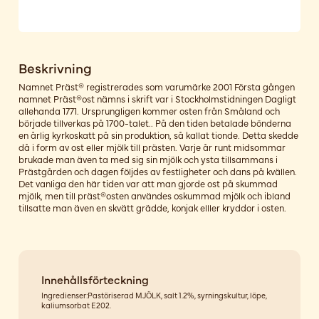
Beskrivning
Namnet Präst® registrerades som varumärke 2001 Första gången
namnet Präst®ost nämns i skrift var i Stockholmstidningen Dagligt
allehanda 1771. Ursprungligen kommer osten från Småland och
började tillverkas på 1700-talet.. På den tiden betalade bönderna
en årlig kyrkoskatt på sin produktion, så kallat tionde. Detta skedde
då i form av ost eller mjölk till prästen. Varje år runt midsommar
brukade man även ta med sig sin mjölk och ysta tillsammans i
Prästgården och dagen följdes av festligheter och dans på kvällen.
Det vanliga den här tiden var att man gjorde ost på skummad
mjölk, men till präst®osten användes oskummad mjölk och ibland
tillsatte man även en skvätt grädde, konjak elller kryddor i osten.
Innehållsförteckning
Ingredienser:Pastöriserad MJÖLK, salt 1.2%, syrningskultur, löpe,
kaliumsorbat E202.