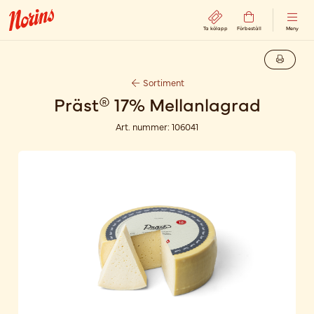
Ta kölapp
Förbeställ
Meny
Sortiment
Präst® 17% Mellanlagrad
Art. nummer:
106041