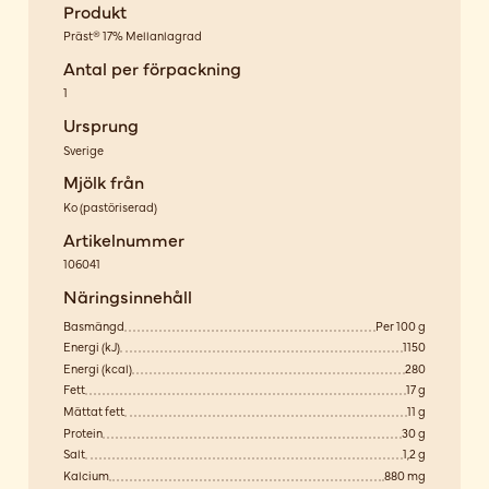
Produkt
Präst® 17% Mellanlagrad
Antal per förpackning
1
Ursprung
Sverige
Mjölk från
Ko
(
pastöriserad
)
Artikelnummer
106041
Näringsinnehåll
Basmängd
Per 100 g
Energi (kJ)
1150
Energi (kcal)
280
Fett
17 g
Mättat fett
11 g
Protein
30 g
Salt
1,2 g
Kalcium
880 mg