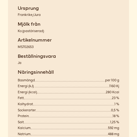
Ursprung
Frankrike/Jura
Mjölk från
Ko
(
pastöriserad
)
Artikelnummer
MS702653
Beställningsvara
Ja
Näringsinnehåll
Basmängd
per 100 g
Energi (kJ)
1160 Kj
Energi (kcal)
280 Kcal
Fett
23 %
Kolhydrat
1 %
Sockerarter
0,5 %
Protein
18 %
Salt
1,25 %
Kalcium
592 mg
Natrium
488 mg