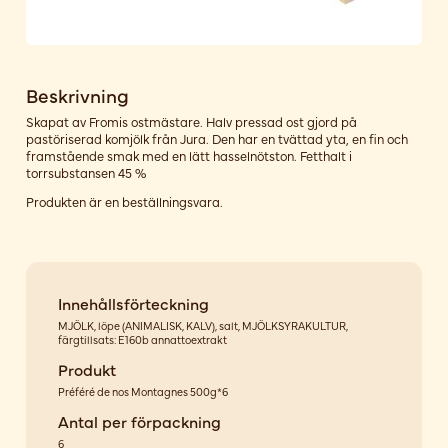
Beskrivning
Skapat av Fromis ostmästare. Halv pressad ost gjord på
pastöriserad komjölk från Jura. Den har en tvättad yta, en fin och
framstående smak med en lätt hasselnötston. Fetthalt i
torrsubstansen 45 %
Produkten är en beställningsvara.
Innehållsförteckning
MJÖLK, löpe (ANIMALISK, KALV), salt, MJÖLKSYRAKULTUR,
färgtillsats: E160b annattoextrakt
Produkt
Préféré de nos Montagnes 500g*6
Antal per förpackning
6