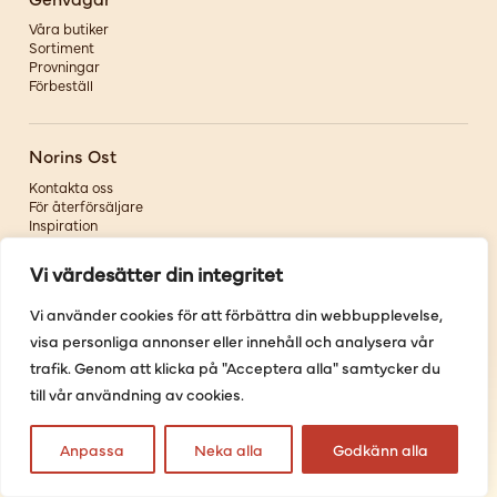
Våra butiker
Sortiment
Provningar
Förbeställ
Norins Ost
Kontakta oss
För återförsäljare
Inspiration
Om oss
Vi värdesätter din integritet
Följ oss
Vi använder cookies för att förbättra din webbupplevelse,
visa personliga annonser eller innehåll och analysera vår
Facebook
Instagram
trafik. Genom att klicka på "Acceptera alla" samtycker du
Pinterest
till vår användning av cookies.
Youtube
Anpassa
Neka alla
Godkänn alla