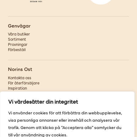
Genvägar
Våra butiker
Sortiment
Provningar
Förbeställ
Norins Ost
Kontakta oss
För återförsäljare
Inspiration
Om oss
Vi värdesätter din integritet
Följ oss
Vi använder cookies för att förbättra din webbupplevelse,
visa personliga annonser eller innehåll och analysera vår
Facebook
Instagram
trafik. Genom att klicka på "Acceptera alla" samtycker du
Pinterest
till vår användning av cookies.
Youtube