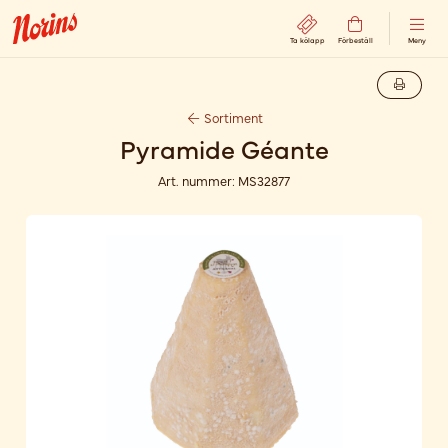
Ta kölapp
Förbeställ
Meny
Sortiment
Pyramide Géante
Art. nummer:
MS32877