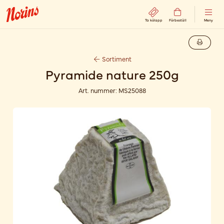
Ta kölapp
Förbeställ
Meny
Sortiment
Pyramide nature 250g
Art. nummer:
MS25088