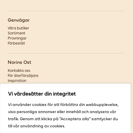
Genvägar
Våra butiker
Sortiment
Provningar
Förbeställ
Norins Ost
Kontakta oss
För återförsäljare
Inspiration
Om oss
Vi värdesätter din integritet
Följ oss
Vi använder cookies för att förbättra din webbupplevelse,
visa personliga annonser eller innehåll och analysera vår
Facebook
Instagram
trafik. Genom att klicka på "Acceptera alla" samtycker du
Pinterest
till vår användning av cookies.
Youtube