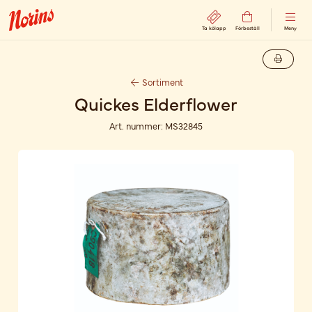
Ta kölapp
Förbeställ
Meny
Sortiment
Quickes Elderflower
Art. nummer:
MS32845