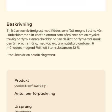
Beskrivning
En fräsch och krämig ost med fläder, som fått mogna i ett halvår.
Fläderblomman är en vit blomma som påminner om en mycket
trevlig parfym. Denna cheddar har en delikat parfymerad smak:
den är rik och smörig, med vackra, aromatiska blomtoner. 6
månaders mognad Fetthalt i torrsubstansen 52 %
Produkten är en beställningsvara.
Produkt
Quickes Elderflower 3 kg*1
Antal per förpackning
1
Ursprung
Storbritanien