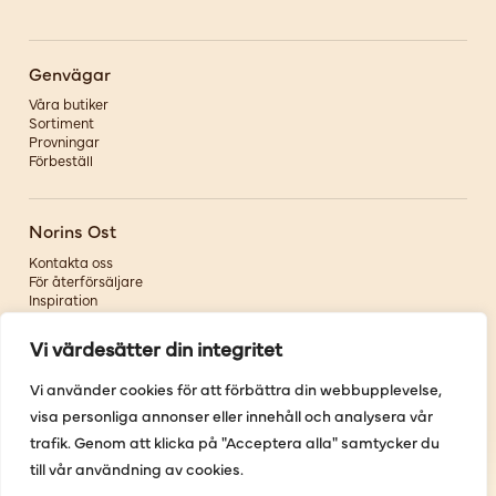
Genvägar
Våra butiker
Sortiment
Provningar
Förbeställ
Norins Ost
Kontakta oss
För återförsäljare
Inspiration
Om oss
Vi värdesätter din integritet
Följ oss
Vi använder cookies för att förbättra din webbupplevelse,
visa personliga annonser eller innehåll och analysera vår
Facebook
Instagram
trafik. Genom att klicka på "Acceptera alla" samtycker du
Pinterest
till vår användning av cookies.
Youtube