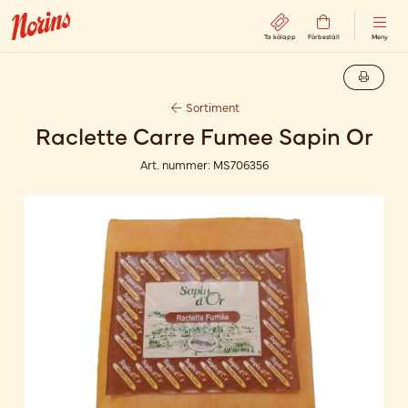
Ta kölapp
Förbeställ
Meny
Sortiment
Raclette Carre Fumee Sapin Or
Art. nummer:
MS706356