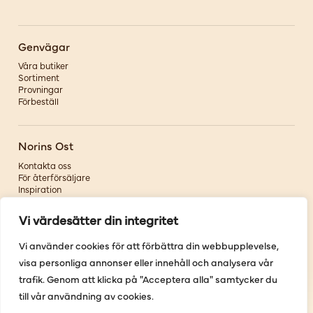
Genvägar
Våra butiker
Sortiment
Provningar
Förbeställ
Norins Ost
Kontakta oss
För återförsäljare
Inspiration
Om oss
Vi värdesätter din integritet
Följ oss
Vi använder cookies för att förbättra din webbupplevelse,
visa personliga annonser eller innehåll och analysera vår
Facebook
Instagram
trafik. Genom att klicka på "Acceptera alla" samtycker du
Pinterest
till vår användning av cookies.
Youtube