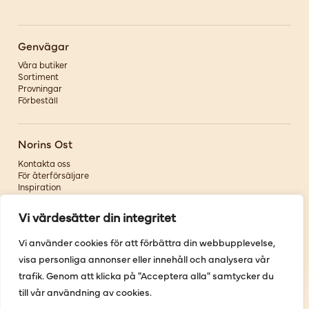
Genvägar
Våra butiker
Sortiment
Provningar
Förbeställ
Norins Ost
Kontakta oss
För återförsäljare
Inspiration
Om oss
Vi värdesätter din integritet
Följ oss
Vi använder cookies för att förbättra din webbupplevelse,
visa personliga annonser eller innehåll och analysera vår
Facebook
Instagram
trafik. Genom att klicka på "Acceptera alla" samtycker du
Pinterest
till vår användning av cookies.
Youtube