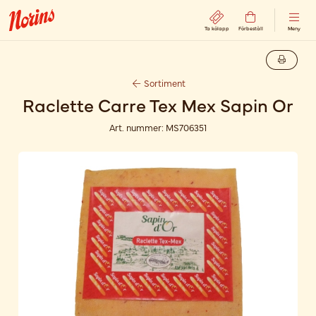
Ta kölapp
Förbeställ
Meny
Sortiment
Raclette Carre Tex Mex Sapin Or
Art. nummer:
MS706351