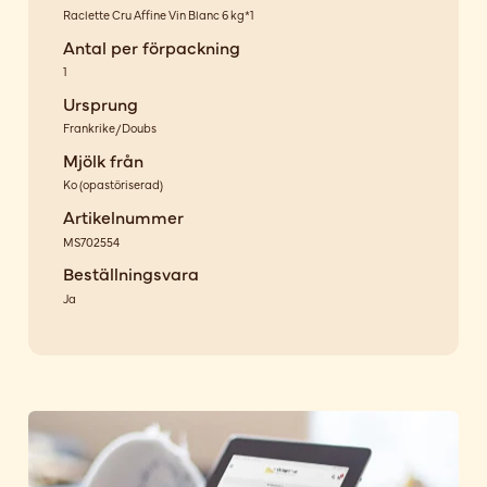
Raclette Cru Affine Vin Blanc 6 kg*1
Antal per förpackning
1
Ursprung
Frankrike/Doubs
Mjölk från
Ko
(
opastöriserad
)
Artikelnummer
MS702554
Beställningsvara
Ja