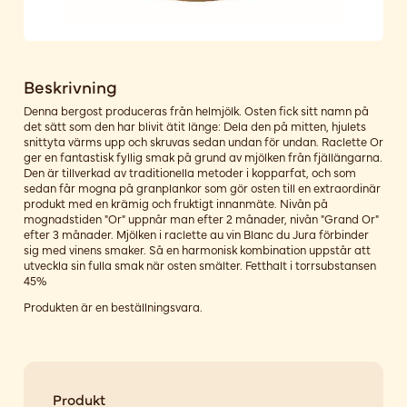
Beskrivning
Denna bergost produceras från helmjölk. Osten fick sitt namn på
det sätt som den har blivit ätit länge: Dela den på mitten, hjulets
snittyta värms upp och skruvas sedan undan för undan. Raclette Or
ger en fantastisk fyllig smak på grund av mjölken från fjällängarna.
Den är tillverkad av traditionella metoder i kopparfat, och som
sedan får mogna på granplankor som gör osten till en extraordinär
produkt med en krämig och fruktigt innanmäte. Nivån på
mognadstiden "Or" uppnår man efter 2 månader, nivån "Grand Or"
efter 3 månader. Mjölken i raclette au vin Blanc du Jura förbinder
sig med vinens smaker. Så en harmonisk kombination uppstår att
utveckla sin fulla smak när osten smälter. Fetthalt i torrsubstansen
45%
Produkten är en beställningsvara.
Produkt