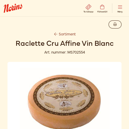
Ta kölapp
Förbeställ
Meny
Sortiment
Raclette Cru Affine Vin Blanc
Art. nummer:
MS702554