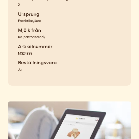
2
Ursprung
Frankrike/Jura
Mjölk från
Ko
(
pastöriserad
)
Artikelnummer
MS24899
Beställningsvara
Ja