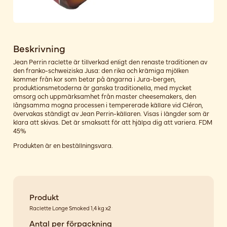
Beskrivning
Jean Perrin raclette är tillverkad enligt den renaste traditionen av
den franko-schweiziska Jusa: den rika och krämiga mjölken
kommer från kor som betar på ängarna i Jura-bergen,
produktionsmetoderna är ganska traditionella, med mycket
omsorg och uppmärksamhet från master cheesemakers, den
långsamma mogna processen i tempererade källare vid Cléron,
övervakas ständigt av Jean Perrin-källaren. Visas i längder som är
klara att skivas. Det är smaksatt för att hjälpa dig att variera. FDM
45%
Produkten är en beställningsvara.
Produkt
Raclette Longe Smoked 1,4 kg x2
Antal per förpackning