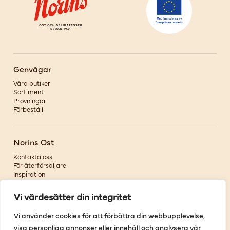
Genvägar
Våra butiker
Sortiment
Provningar
Förbeställ
Norins Ost
Kontakta oss
För återförsäljare
Inspiration
Om oss
Vi värdesätter din integritet
Följ oss
Vi använder cookies för att förbättra din webbupplevelse,
visa personliga annonser eller innehåll och analysera vår
Facebook