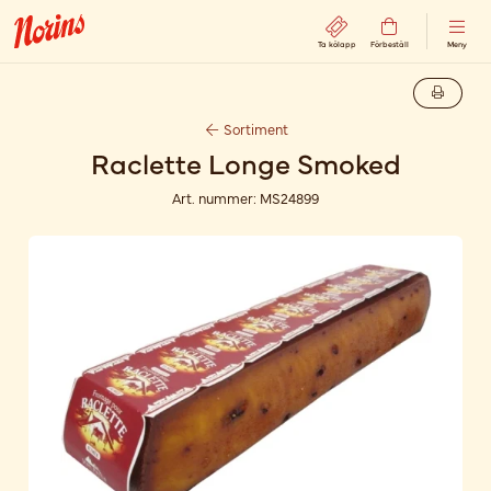
Ta kölapp
Förbeställ
Meny
Sortiment
Raclette Longe Smoked
Art. nummer:
MS24899