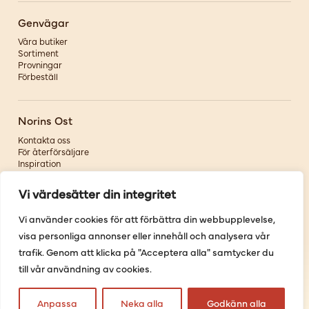
Genvägar
Våra butiker
Sortiment
Provningar
Förbeställ
Norins Ost
Kontakta oss
För återförsäljare
Inspiration
Om oss
Vi värdesätter din integritet
Följ oss
Vi använder cookies för att förbättra din webbupplevelse,
visa personliga annonser eller innehåll och analysera vår
Facebook
Instagram
trafik. Genom att klicka på "Acceptera alla" samtycker du
Pinterest
till vår användning av cookies.
Youtube
Anpassa
Neka alla
Godkänn alla