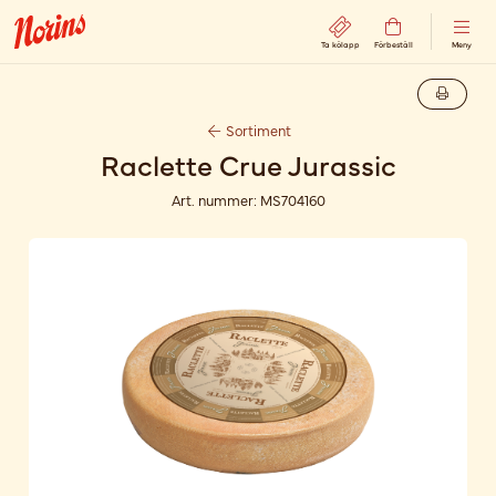
Ta kölapp
Förbeställ
Meny
Sortiment
Raclette Crue Jurassic
Art. nummer:
MS704160