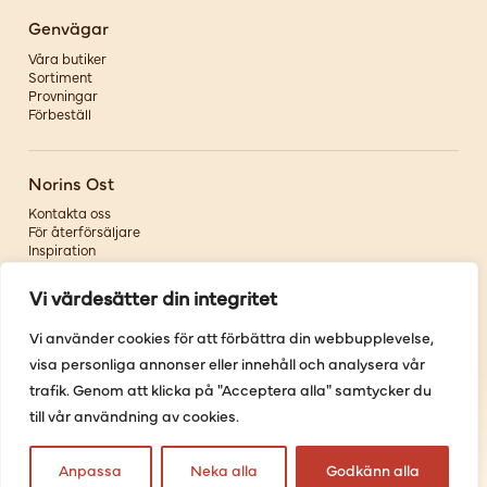
Genvägar
Våra butiker
Sortiment
Provningar
Förbeställ
Norins Ost
Kontakta oss
För återförsäljare
Inspiration
Om oss
Vi värdesätter din integritet
Följ oss
Vi använder cookies för att förbättra din webbupplevelse,
visa personliga annonser eller innehåll och analysera vår
Facebook
Instagram
trafik. Genom att klicka på "Acceptera alla" samtycker du
Pinterest
till vår användning av cookies.
Youtube
Anpassa
Neka alla
Godkänn alla