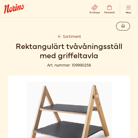
Ta kölapp
Förbeställ
Meny
Sortiment
Rektangulärt tvåvåningsställ
med griffeltavla
Art. nummer:
109990258