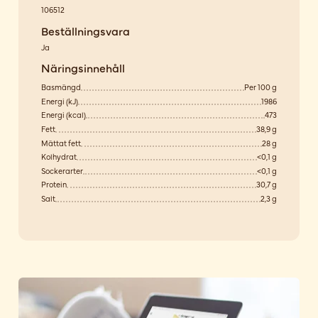
106512
Beställningsvara
Ja
Näringsinnehåll
Basmängd
Per 100 g
Energi (kJ)
1986
Energi (kcal)
473
Fett
38,9 g
Mättat fett
28 g
Kolhydrat
<0,1 g
Sockerarter
<0,1 g
Protein
30,7 g
Salt
2,3 g