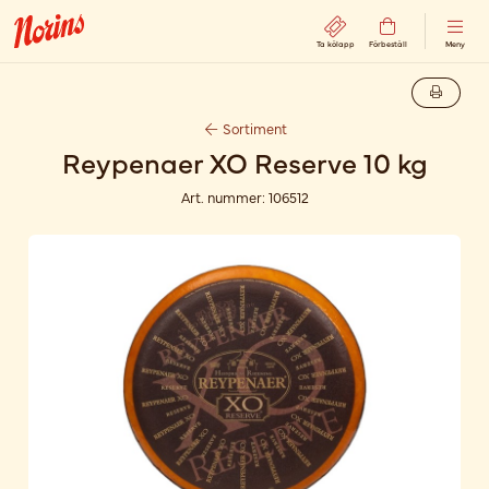
Ta kölapp
Förbeställ
Meny
Sortiment
Reypenaer XO Reserve 10 kg
Art. nummer:
106512