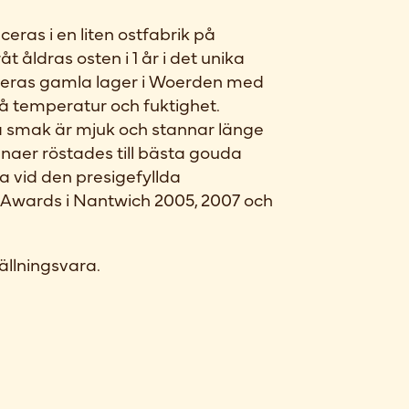
eras i en liten ostfabrik på
råt åldras osten i 1 år i det unika
 deras gamla lager i Woerden med
på temperatur och fuktighet.
a smak är mjuk och stannar länge
naer röstades till bästa gouda
a vid den presigefyllda
 Awards i Nantwich 2005, 2007 och
ällningsvara.