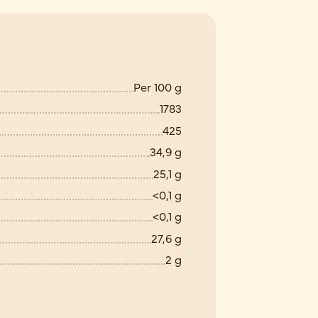
Per 100 g
1783
425
34,9 g
25,1 g
<0,1 g
<0,1 g
27,6 g
2 g