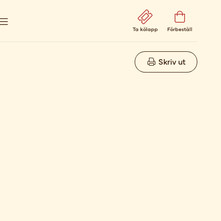
Ta kölapp
Förbeställ
Skriv ut