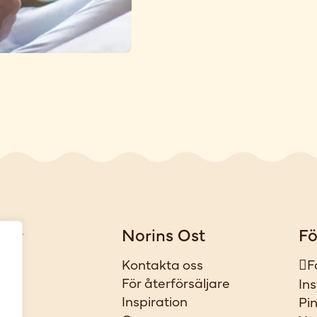
gar
Norins Ost
Fö
iker
Kontakta oss
F
t
För återförsäljare
In
ar
Inspiration
Pi