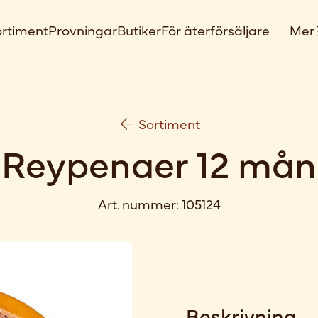
rtiment
Provningar
Butiker
För återförsäljare
Mer
Sortiment
Reypenaer 12 mån
Art. nummer:
105124
Beskrivning