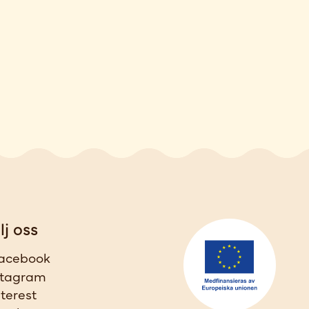
lj oss
acebook
stagram
nterest