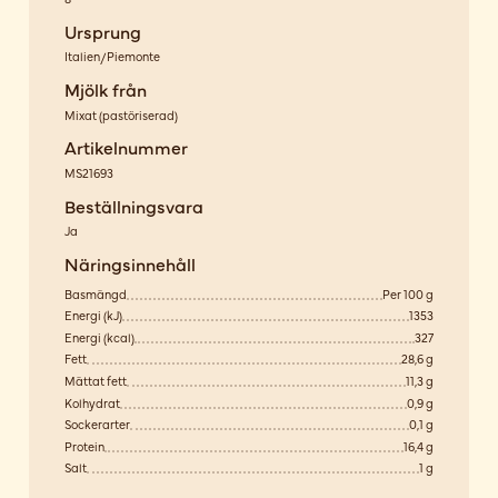
Ursprung
Italien/Piemonte
Mjölk från
Mixat
(
pastöriserad
)
Artikelnummer
MS21693
Beställningsvara
Ja
Näringsinnehåll
Basmängd
Per 100 g
Energi (kJ)
1353
Energi (kcal)
327
Fett
28,6 g
Mättat fett
11,3 g
Kolhydrat
0,9 g
Sockerarter
0,1 g
Protein
16,4 g
Salt
1 g