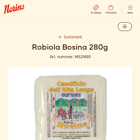
Ta kölapp
Förbeställ
Meny
Sortiment
Robiola Bosina 280g
Art. nummer:
MS21693