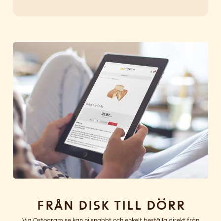
Från disk till dörr
Via Ostogram.se kan ni snabbt och enkelt beställa direkt från