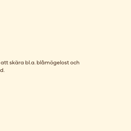
r att skära bl.a. blåmögelost och
d.