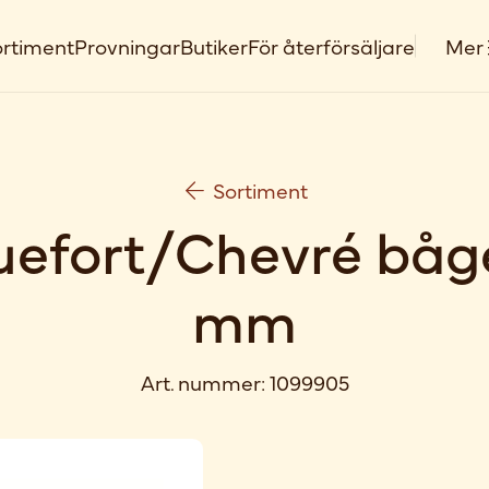
rtiment
Provningar
Butiker
För återförsäljare
Mer
Sortiment
efort/Chevré båg
mm
Art. nummer:
1099905