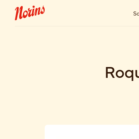
So
Roqu