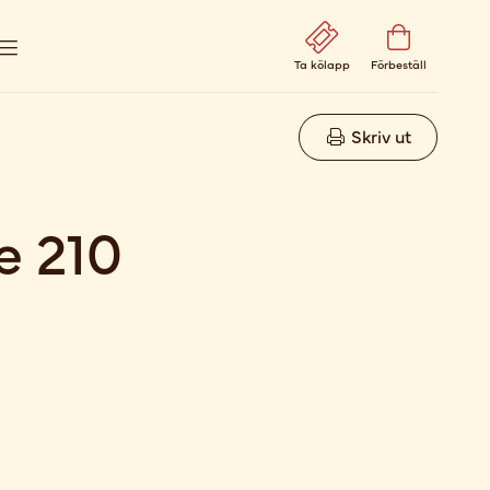
Ta kölapp
Förbeställ
Skriv ut
e 210