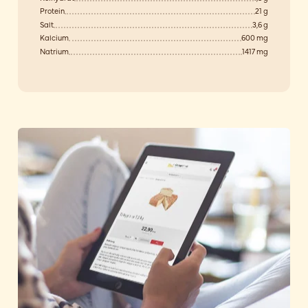
Protein
21 g
Salt
3,6 g
Kalcium
600 mg
Natrium
1417 mg