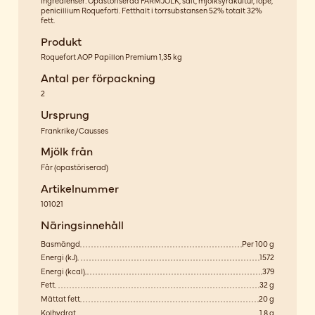
Ingredienser: Opastöriserad FÅRMJÖLK, salt, mjölksyrakultur, löpe,
penicillium Roqueforti. Fetthalt i torrsubstansen 52% totalt 32%
fett.
Produkt
Roquefort AOP Papillon Premium 1,35 kg
Antal per förpackning
2
Ursprung
Frankrike/Causses
Mjölk från
Får
(
opastöriserad
)
Artikelnummer
101021
Näringsinnehåll
Basmängd
Per 100 g
Energi (kJ)
1572
Energi (kcal)
379
Fett
32 g
Mättat fett
20 g
Kolhydrat
1,8 g