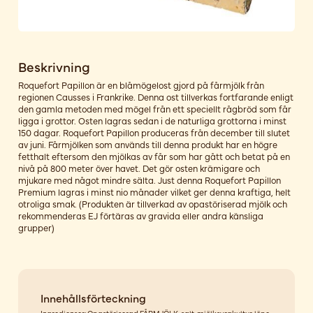
Beskrivning
Roquefort Papillon är en blåmögelost gjord på fårmjölk från
regionen Causses i Frankrike. Denna ost tillverkas fortfarande enligt
den gamla metoden med mögel från ett speciellt rågbröd som får
ligga i grottor. Osten lagras sedan i de naturliga grottorna i minst
150 dagar. Roquefort Papillon produceras från december till slutet
av juni. Fårmjölken som används till denna produkt har en högre
fetthalt eftersom den mjölkas av får som har gått och betat på en
nivå på 800 meter över havet. Det gör osten krämigare och
mjukare med något mindre sälta. Just denna Roquefort Papillon
Premium lagras i minst nio månader vilket ger denna kraftiga, helt
otroliga smak. (Produkten är tillverkad av opastöriserad mjölk och
rekommenderas EJ förtäras av gravida eller andra känsliga
grupper)
Innehållsförteckning