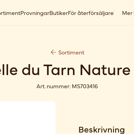
rtiment
Provningar
Butiker
För återförsäljare
Mer
Sortiment
lle du Tarn Nature 
Art. nummer:
MS703416
Beskrivning