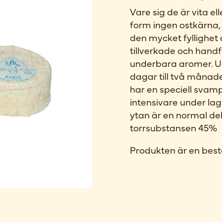
Vare sig de är vita el
form ingen ostkärna,
den mycket fyllighet
tillverkade och han
underbara aromer. Un
dagar till två månade
har en speciell svam
intensivare under la
ytan är en normal del
torrsubstansen 45%
Produkten är en best