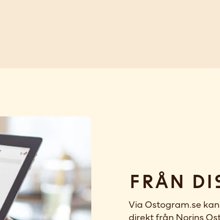
Från di
Via Ostogram.se kan 
direkt från Norins Ost