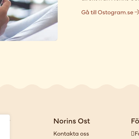
Gå till Ostogram.se
gar
Norins Ost
Fö
iker
Kontakta oss
F