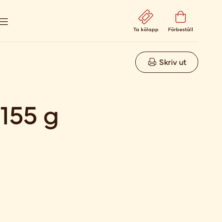
Ta kölapp
Förbeställ
Skriv ut
155 g