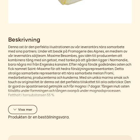
Beskrivning
Denna ost är den perfekta illustrationen av vår leverantörs nära samarbete
med sina partners. Under ett besök på Fromagerie des Alpnes, en medlem av
vår levernatörs säljteam. Maxime Besombes, gav idén till producenten att
kombinera tång med sin getost, med tanke på att gården ligger i Normandie,
bara några mil från Engelska kanalen. Efter några försök godkändes osten och
fick namnet Saint-Maxime för att hedra försäljningsrepresentanten. Detta
otroliga samarbete representerar ett nära samarbete mellan Fromi,
medarbetarna, producenterna och kunderna. Med sin unika marina smak och
touch av originalitet är denna ost det perfekta tillskottet till alla ostbrickor. Den
är gjord av opastöriserad getmjölk och får mogna i 7 dagar. Tången inuti osten
tillsätts under formningen och tången ovanpå under mognadsprocessen.
Fetthalt i torrsubstansen 55 %
Visa
mer
Produkten är en beställningsvara.