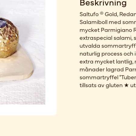
Beskrivning
Saltufo ® Gold, Reda
Salamiboll med somm
mycket Parmigiano R
extraspecial salami, 
utvalda sommartryff
naturlig process och 
extra mycket lantlig
månader lagrad Par
sommartryffel "Tube
tillsats av gluten ★ u