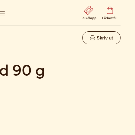
Ta kölapp
Förbeställ
Skriv ut
ld 90 g