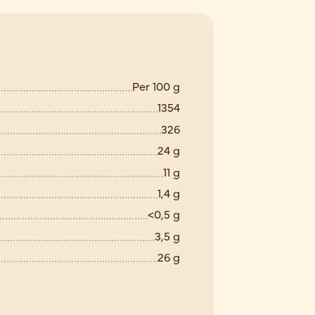
Per 100 g
1354
326
24 g
11 g
1,4 g
<0,5 g
3,5 g
26 g