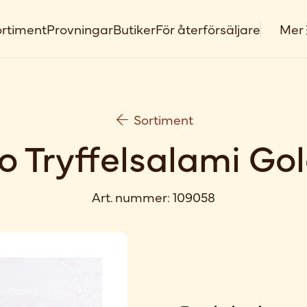
rtiment
Provningar
Butiker
För återförsäljare
Mer
Sortiment
o Tryffelsalami Go
Art. nummer:
109058