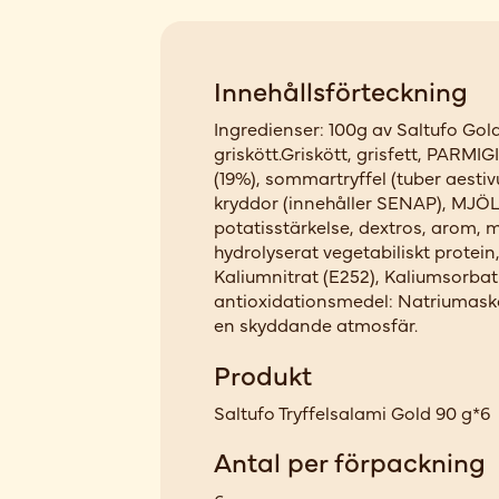
Innehållsförteckning
Ingredienser: 100g av Saltufo Gold
griskött.Griskött, grisfett, PA
(19%), sommartryffel (tuber aestiv
kryddor (innehåller SENAP), MJÖ
potatisstärkelse, dextros, arom, m
hydrolyserat vegetabiliskt protei
Kaliumnitrat (E252), Kaliumsorbat
antioxidationsmedel: Natriumasko
en skyddande atmosfär.
Produkt
Saltufo Tryffelsalami Gold 90 g*6
Antal per förpackning