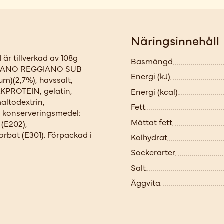
Näringsinnehåll
 är tillverkad av 108g
Basmängd
RMIGIANO REGGIANO SUB
Energi (kJ)
um)(2,7%), havssalt,
LKPROTEIN, gelatin,
Energi (kcal)
altodextrin,
Fett
n, konserveringsmedel:
Mättat fett
 (E202),
rbat (E301). Förpackad i
Kolhydrat
Sockerarter
Salt
Äggvita