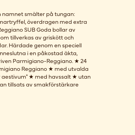
n namnet smälter på tungan:
artryffel, överdragen med extra
eggiano SUB Goda bollar av
som tillverkas av griskött och
lar. Härdade genom en speciell
inneslutna i en påkostad äkta,
, riven Parmigiano-Reggiano. ★ 24
migiano Reggiano ★ med utvalda
r aestivum" ★ med havssalt ★ utan
tan tillsats av smakförstärkare