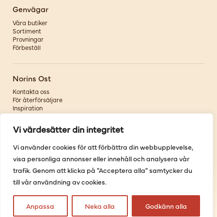
Genvägar
Våra butiker
Sortiment
Provningar
Förbeställ
Norins Ost
Kontakta oss
För återförsäljare
Inspiration
Om oss
Vi värdesätter din integritet
Följ oss
Vi använder cookies för att förbättra din webbupplevelse,
visa personliga annonser eller innehåll och analysera vår
Facebook
Instagram
trafik. Genom att klicka på "Acceptera alla" samtycker du
Pinterest
till vår användning av cookies.
Youtube
Anpassa
Neka alla
Godkänn alla