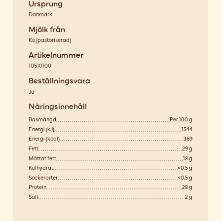
Ursprung
Danmark
Mjölk från
Ko
(
pastöriserad
)
Artikelnummer
10510100
Beställningsvara
Ja
Näringsinnehåll
Basmängd
Per 100 g
Energi (kJ)
1544
Energi (kcal)
369
Fett
29 g
Mättat fett
18 g
Kolhydrat
<0,5 g
Sockerarter
<0,5 g
Protein
28 g
Salt
2 g