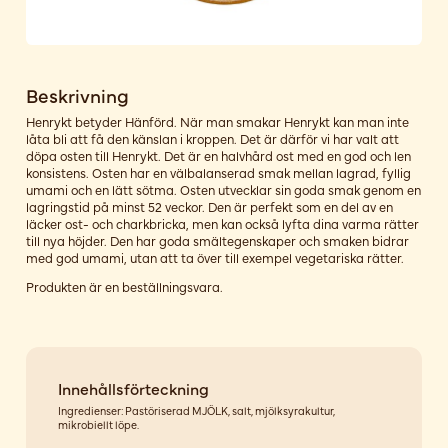
Beskrivning
Henrykt betyder Hänförd. När man smakar Henrykt kan man inte
låta bli att få den känslan i kroppen. Det är därför vi har valt att
döpa osten till Henrykt. Det är en halvhård ost med en god och len
konsistens. Osten har en välbalanserad smak mellan lagrad, fyllig
umami och en lätt sötma. Osten utvecklar sin goda smak genom en
lagringstid på minst 52 veckor. Den är perfekt som en del av en
läcker ost- och charkbricka, men kan också lyfta dina varma rätter
till nya höjder. Den har goda smältegenskaper och smaken bidrar
med god umami, utan att ta över till exempel vegetariska rätter.
Produkten är en beställningsvara.
Innehållsförteckning
Ingredienser: Pastöriserad MJÖLK, salt, mjölksyrakultur,
mikrobiellt löpe.