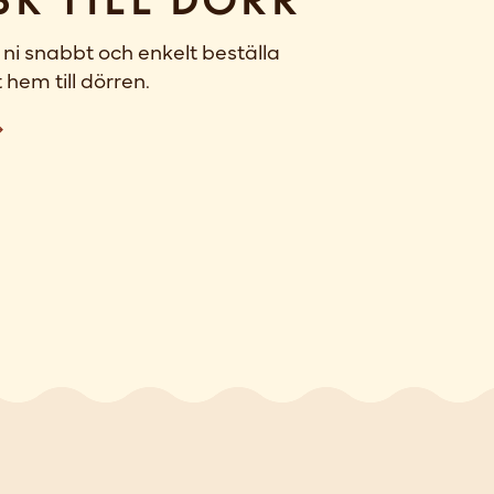
sk till dörr
ni snabbt och enkelt beställa
 hem till dörren.