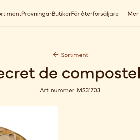
rtiment
Provningar
Butiker
För återförsäljare
Mer
Sortiment
ecret de compostel
Art. nummer:
MS31703