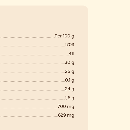
Per 100 g
1703
411
30 g
25 g
0,1 g
24 g
1,6 g
700 mg
629 mg