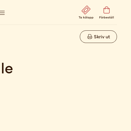
Ta kölapp
Förbeställ
Skriv ut
le