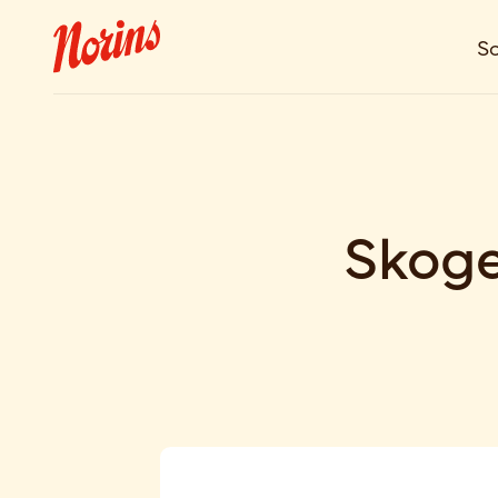
So
Skog