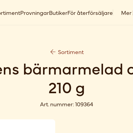
rtiment
Provningar
Butiker
För återförsäljare
Mer
Sortiment
ens bärmarmelad o
210 g
Art. nummer:
109364