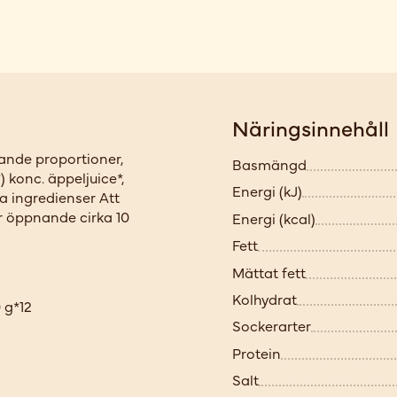
Näringsinnehåll
rande proportioner,
Basmängd
) konc. äppeljuice*,
Energi (kJ)
a ingredienser Att
er öppnande cirka 10
Energi (kcal)
Fett
Mättat fett
Kolhydrat
 g*12
Sockerarter
Protein
Salt