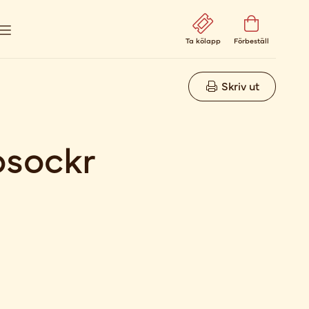
Ta kölapp
Förbeställ
Skriv ut
sockr