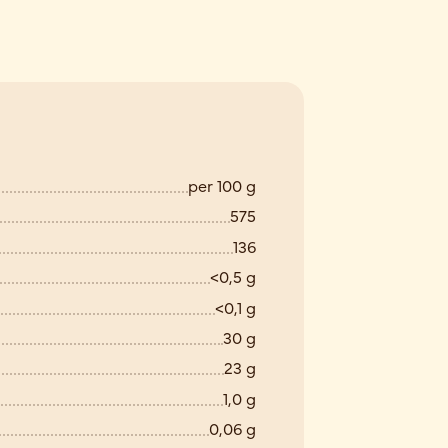
per 100 g
575
136
<0,5 g
<0,1 g
30 g
23 g
1,0 g
0,06 g