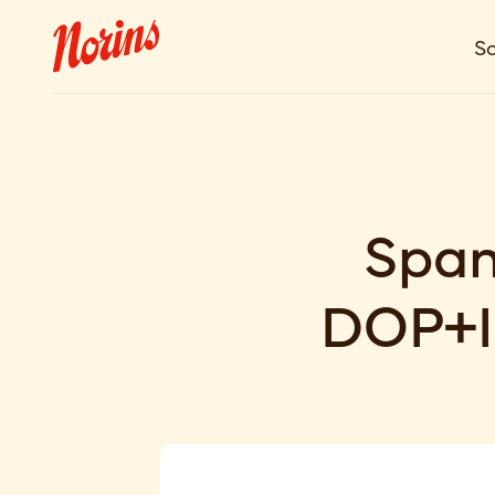
So
Span
DOP+Ib