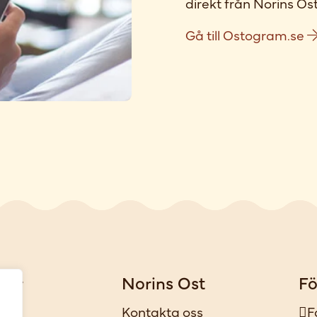
direkt från Norins Ost
Gå till Ostogram.se
gar
Norins Ost
Fö
iker
Kontakta oss
F