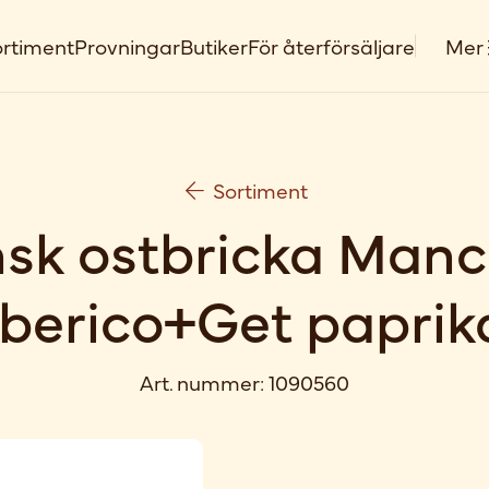
rtiment
Provningar
Butiker
För återförsäljare
Mer
Sortiment
sk ostbricka Man
erico+Get paprik
Art. nummer:
1090560