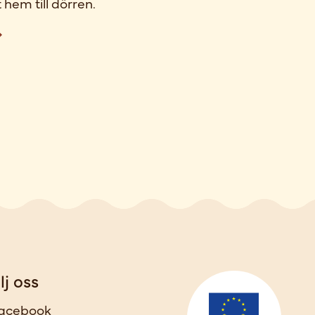
 hem till dörren.
lj oss
acebook