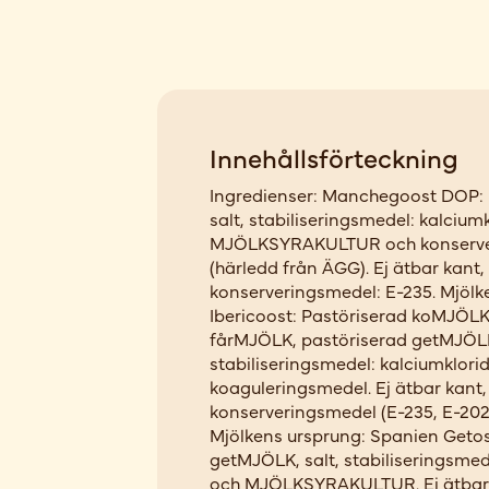
Innehållsförteckning
Ingredienser: Manchegoost DOP: 
salt, stabiliseringsmedel: kalciumk
MJÖLKSYRAKULTUR och konserver
(härledd från ÄGG). Ej ätbar kant, 
konserveringsmedel: E-235. Mjölk
Ibericoost: Pastöriserad koMJÖLK
fårMJÖLK, pastöriserad getMJÖLK,
stabiliseringsmedel: kalciumklor
koaguleringsmedel. Ej ätbar kant, 
konserveringsmedel (E-235, E-202)
Mjölkens ursprung: Spanien Getos
getMJÖLK, salt, stabiliseringsmede
och MJÖLKSYRAKULTUR. Ej ätbar k