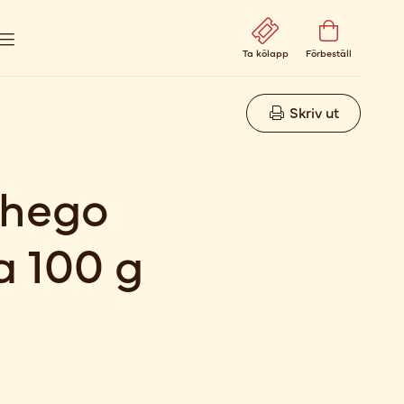
Ta kölapp
Förbeställ
Skriv ut
chego
a 100 g