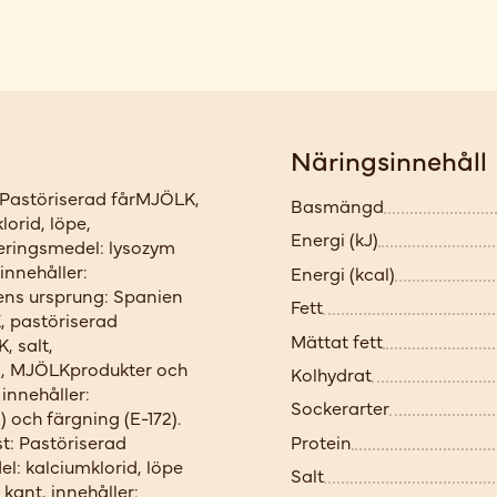
Näringsinnehåll
Pastöriserad fårMJÖLK,
Basmängd
lorid, löpe,
Energi (kJ)
ingsmedel: lysozym
innehåller:
Energi (kcal)
ens ursprung: Spanien
Fett
, pastöriserad
Mättat fett
 salt,
id, MJÖLKprodukter och
Kolhydrat
innehåller:
Sockerarter
 och färgning (E-172).
Protein
t: Pastöriserad
l: kalciumklorid, löpe
Salt
ant, innehåller: