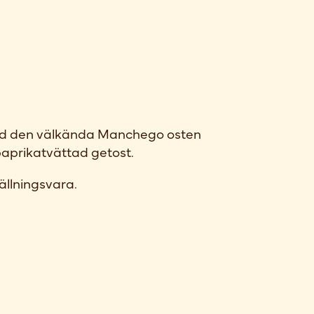
ed den välkända Manchego osten
paprikatvättad getost.
ällningsvara.