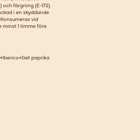
 och färgning (E-172).
ackad i en skyddande
 C Konsumeras vid
 minst 1 timme före
Iberico+Get paprika