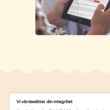
Genvä
Vi värdesätter din integritet
Våra but