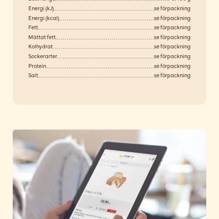
Energi (kJ)
se förpackning
Energi (kcal)
se förpackning
Fett
se förpackning
Mättat fett
se förpackning
Kolhydrat
se förpackning
Sockerarter
se förpackning
Protein
se förpackning
Salt
se förpackning