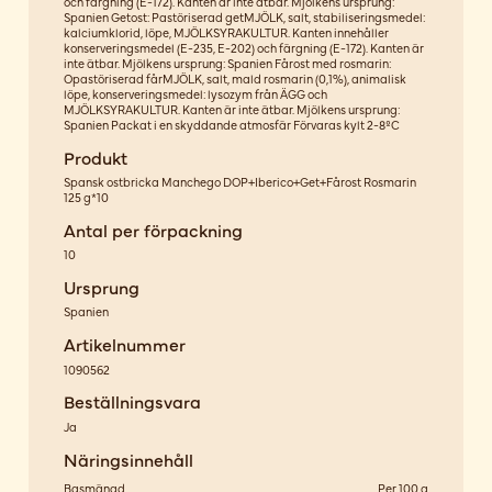
och färgning (E-172). Kanten är inte ätbar. Mjölkens ursprung:
Spanien Getost: Pastöriserad getMJÖLK, salt, stabiliseringsmedel:
kalciumklorid, löpe, MJÖLKSYRAKULTUR. Kanten innehåller
konserveringsmedel (E-235, E-202) och färgning (E-172). Kanten är
inte ätbar. Mjölkens ursprung: Spanien Fårost med rosmarin:
Opastöriserad fårMJÖLK, salt, mald rosmarin (0,1%), animalisk
löpe, konserveringsmedel: lysozym från ÄGG och
MJÖLKSYRAKULTUR. Kanten är inte ätbar. Mjölkens ursprung:
Spanien Packat i en skyddande atmosfär Förvaras kylt 2-8ºC
Produkt
Spansk ostbricka Manchego DOP+Iberico+Get+Fårost Rosmarin
125 g*10
Antal per förpackning
10
Ursprung
Spanien
Artikelnummer
1090562
Beställningsvara
Ja
Näringsinnehåll
Basmängd
Per 100 g