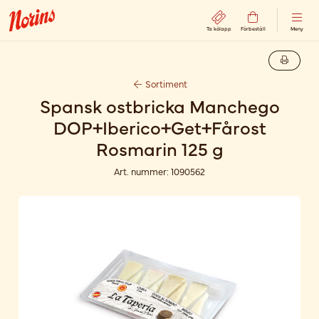
Ta kölapp
Förbeställ
Meny
Sortiment
Spansk ostbricka Manchego
DOP+Iberico+Get+Fårost
Rosmarin 125 g
Art. nummer:
1090562