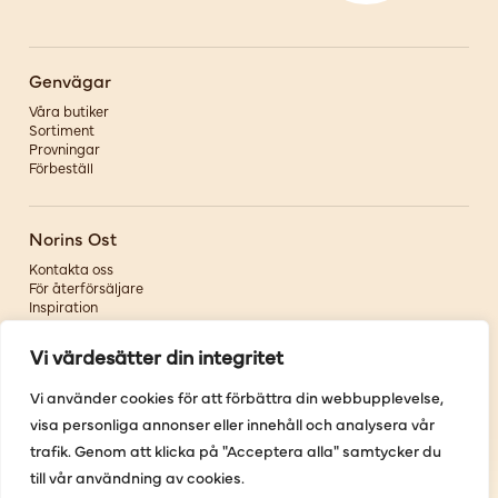
Genvägar
Våra butiker
Sortiment
Provningar
Förbeställ
Norins Ost
Kontakta oss
För återförsäljare
Inspiration
Om oss
Vi värdesätter din integritet
Följ oss
Vi använder cookies för att förbättra din webbupplevelse,
visa personliga annonser eller innehåll och analysera vår
Facebook
Instagram
trafik. Genom att klicka på "Acceptera alla" samtycker du
Pinterest
till vår användning av cookies.
Youtube