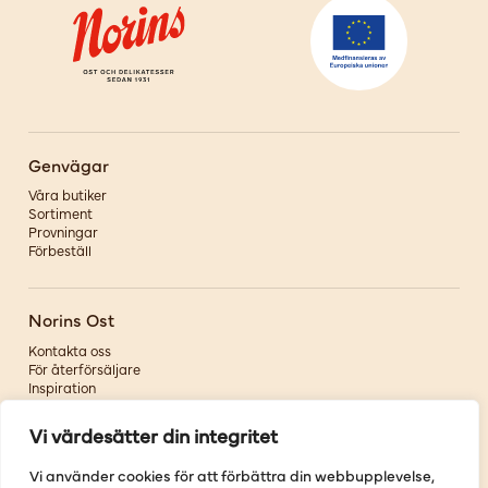
Genvägar
Våra butiker
Sortiment
Provningar
Förbeställ
Norins Ost
Kontakta oss
För återförsäljare
Inspiration
Om oss
Vi värdesätter din integritet
Följ oss
Vi använder cookies för att förbättra din webbupplevelse,