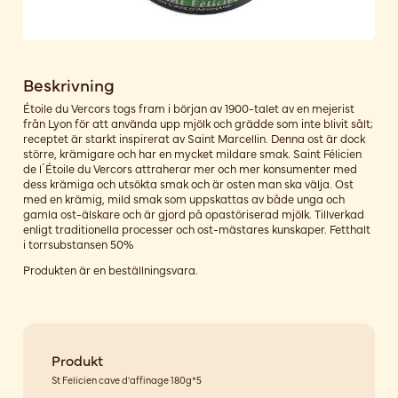
Beskrivning
Étoile du Vercors togs fram i början av 1900-talet av en mejerist
från Lyon för att använda upp mjölk och grädde som inte blivit sålt;
receptet är starkt inspirerat av Saint Marcellin. Denna ost är dock
större, krämigare och har en mycket mildare smak. Saint Félicien
de l´Étoile du Vercors attraherar mer och mer konsumenter med
dess krämiga och utsökta smak och är osten man ska välja. Ost
med en krämig, mild smak som uppskattas av både unga och
gamla ost-älskare och är gjord på opastöriserad mjölk. Tillverkad
enligt traditionella processer och ost-mästares kunskaper. Fetthalt
i torrsubstansen 50%
Produkten är en beställningsvara.
Produkt
St Felicien cave d'affinage 180g*5