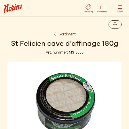
Ta kölapp
Förbeställ
Meny
Sortiment
St Felicien cave d’affinage 180g
Art. nummer:
MS18555