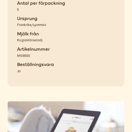
Antal per förpackning
5
Ursprung
Frankrike/Lyonnais
Mjölk från
Ko
(
pastöriserad
)
Artikelnummer
MS18555
Beställningsvara
Ja