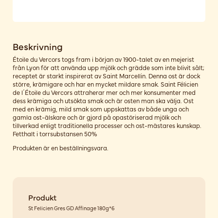
Beskrivning
Étoile du Vercors togs fram i början av 1900-talet av en mejerist
från Lyon för att använda upp mjölk och grädde som inte blivit sålt;
receptet är starkt inspirerat av Saint Marcellin. Denna ost är dock
större, krämigare och har en mycket mildare smak. Saint Félicien
de l´Étoile du Vercors attraherar mer och mer konsumenter med
dess krämiga och utsökta smak och är osten man ska välja. Ost
med en krämig, mild smak som uppskattas av både unga och
gamla ost-älskare och är gjord på opastöriserad mjölk och
tillverkad enligt traditionella processer och ost-mästares kunskap.
Fetthalt i torrsubstansen 50%
Produkten är en beställningsvara.
Produkt
St Felicien Gres GD Affinage 180g*6