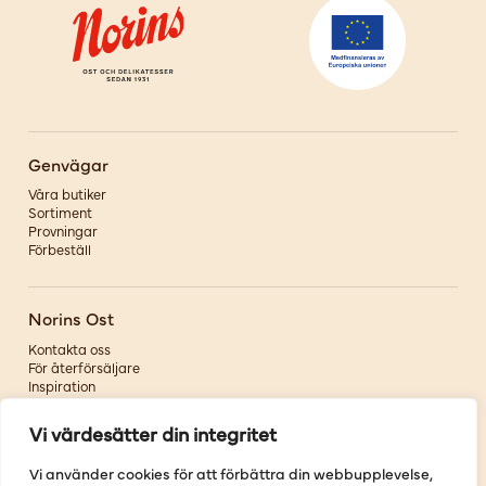
Genvägar
Våra butiker
Sortiment
Provningar
Förbeställ
Norins Ost
Kontakta oss
För återförsäljare
Inspiration
Om oss
Vi värdesätter din integritet
Följ oss
Vi använder cookies för att förbättra din webbupplevelse,