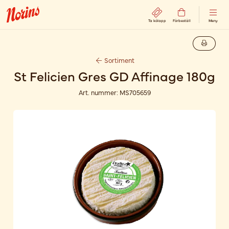
Ta kölapp
Förbeställ
Meny
Sortiment
St Felicien Gres GD Affinage 180g
Art. nummer:
MS705659