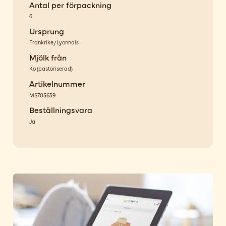
Antal per förpackning
6
Ursprung
Frankrike/Lyonnais
Mjölk från
Ko
(
pastöriserad
)
Artikelnummer
MS705659
Beställningsvara
Ja