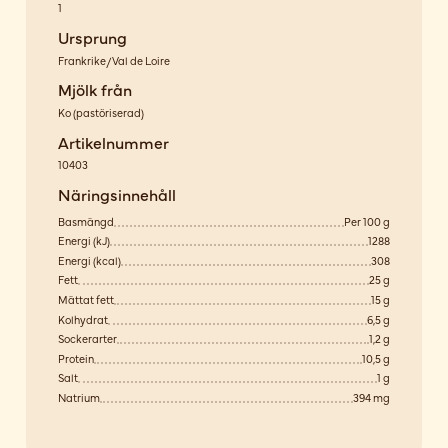
1
Ursprung
Frankrike/Val de Loire
Mjölk från
Ko
(
pastöriserad
)
Artikelnummer
10403
Näringsinnehåll
Basmängd
Per 100 g
Energi (kJ)
1288
Energi (kcal)
308
Fett
25 g
Mättat fett
15 g
Kolhydrat
6,5 g
Sockerarter
1,2 g
Protein
10,5 g
Salt
1 g
Natrium
394 mg