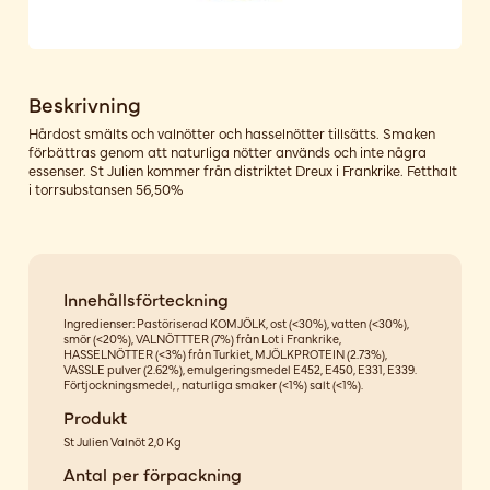
Beskrivning
Hårdost smälts och valnötter och hasselnötter tillsätts. Smaken
förbättras genom att naturliga nötter används och inte några
essenser. St Julien kommer från distriktet Dreux i Frankrike. Fetthalt
i torrsubstansen 56,50%
Innehållsförteckning
Ingredienser: Pastöriserad KOMJÖLK, ost (<30%), vatten (<30%),
smör (<20%), VALNÖTTTER (7%) från Lot i Frankrike,
HASSELNÖTTER (<3%) från Turkiet, MJÖLKPROTEIN (2.73%),
VASSLE pulver (2.62%), emulgeringsmedel E452, E450, E331, E339.
Förtjockningsmedel, , naturliga smaker (<1%) salt (<1%).
Produkt
St Julien Valnöt 2,0 Kg
Antal per förpackning