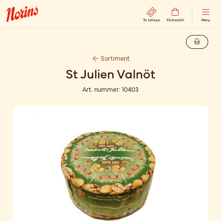
Ta kölapp
Förbeställ
Meny
Sortiment
St Julien Valnöt
Art. nummer:
10403