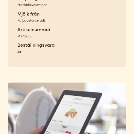
Frankrike/Auvergne
Mjölk från
Ko
(
opastöriserad
)
Artikelnummer
MS702155
Beställningsvara
Ja