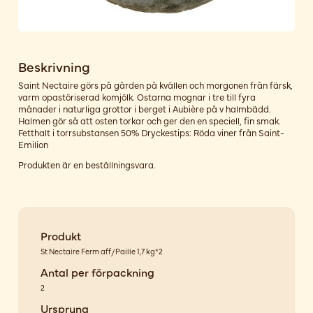
Beskrivning
Saint Nectaire görs på gården på kvällen och morgonen från färsk,
varm opastöriserad komjölk. Ostarna mognar i tre till fyra
månader i naturliga grottor i berget i Aubière på v halmbädd.
Halmen gör så att osten torkar och ger den en speciell, fin smak.
Fetthalt i torrsubstansen 50% Dryckestips: Röda viner från Saint-
Emilion
Produkten är en beställningsvara.
Produkt
St Nectaire Ferm aff/Paille 1,7 kg*2
Antal per förpackning
2
Ursprung