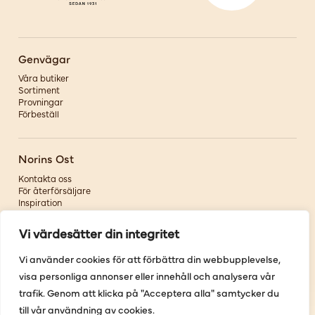
Genvägar
Våra butiker
Sortiment
Provningar
Förbeställ
Norins Ost
Kontakta oss
För återförsäljare
Inspiration
Om oss
Vi värdesätter din integritet
Följ oss
Vi använder cookies för att förbättra din webbupplevelse,
visa personliga annonser eller innehåll och analysera vår
Facebook
Instagram
trafik. Genom att klicka på "Acceptera alla" samtycker du
Pinterest
till vår användning av cookies.
Youtube