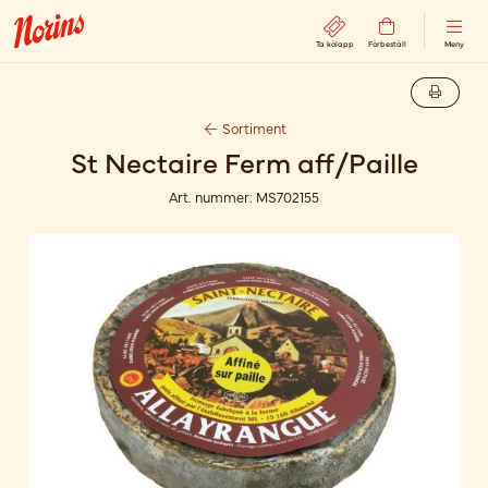
Ta kölapp
Förbeställ
Meny
Sortiment
St Nectaire Ferm aff/Paille
Art. nummer:
MS702155