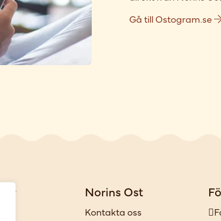
Gå till Ostogram.se
gar
Norins Ost
Fö
iker
Kontakta oss
F