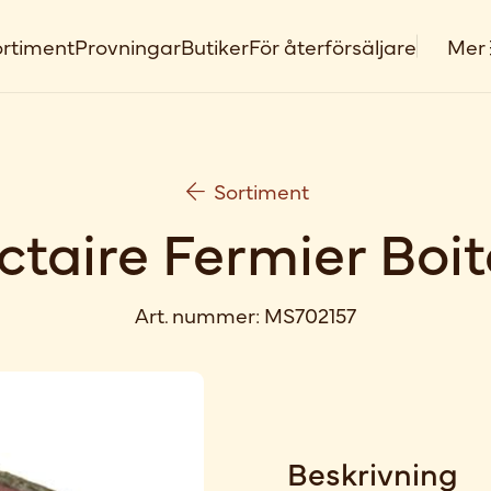
rtiment
Provningar
Butiker
För återförsäljare
Mer
Sortiment
ctaire Fermier Boit
Art. nummer:
MS702157
Beskrivning