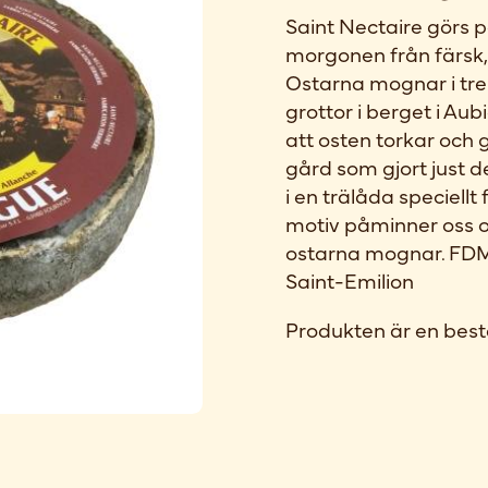
Saint Nectaire görs 
morgonen från färsk,
Ostarna mognar i tre 
grottor i berget i A
att osten torkar och 
gård som gjort just 
i en trälåda speciell
motiv påminner oss o
ostarna mognar. FDM
Saint-Emilion
Produkten är en best