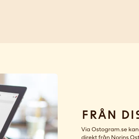
Från di
Via Ostogram.se kan 
direkt från Norins Ost