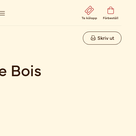
Ta kölapp
Förbeställ
Skriv ut
e Bois