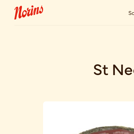
So
St Ne