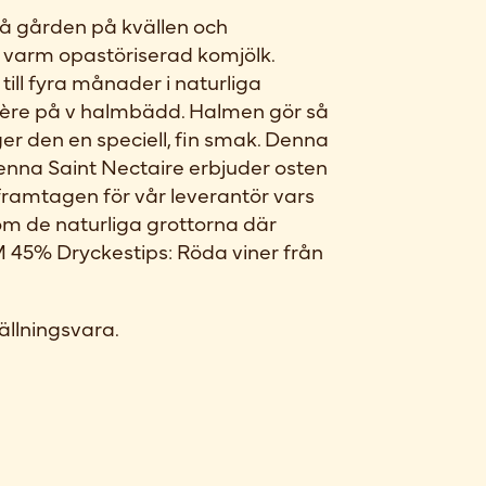
på gården på kvällen och
 varm opastöriserad komjölk.
till fyra månader i naturliga
ubière på v halmbädd. Halmen gör så
ger den en speciell, fin smak. Denna
denna Saint Nectaire erbjuder osten
t framtagen för vår leverantör vars
m de naturliga grottorna där
 45% Dryckestips: Röda viner från
ällningsvara.