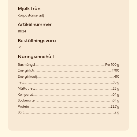
Mjölk från
Ko
(
pastöriserad
)
Artikelnummer
10124
Beställningsvara
Ja
Näringsinnehåll
Basmängd
Per 100 g
Energi (kJ)
1700
Energi (kcal)
410
Fett
35 g
Mättat fett
23 g
Kolhydrat
0,1 g
Sockerarter
0,1 g
Protein
23,7 g
Salt
2 g