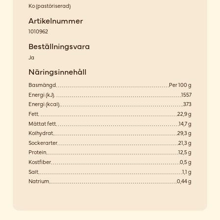
Ko
(
pastöriserad
)
Artikelnummer
1010962
Beställningsvara
Ja
Näringsinnehåll
Basmängd
Per 100 g
Energi (kJ)
1557
Energi (kcal)
373
Fett
22,9 g
Mättat fett
14,7 g
Kolhydrat
29,3 g
Sockerarter
21,3 g
Protein
12,5 g
Kostfiber
0,5 g
Salt
1,1 g
Natrium
0,44 g