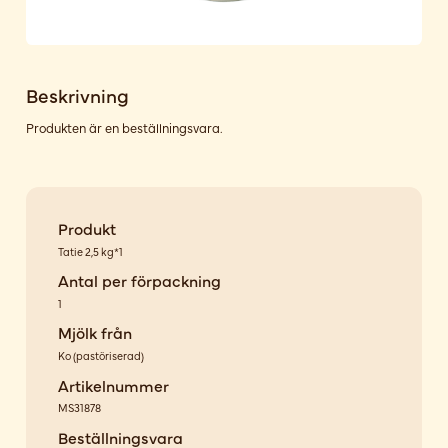
Beskrivning
Produkten är en beställningsvara.
Produkt
Tatie 2,5 kg*1
Antal per förpackning
1
Mjölk från
Ko
(
pastöriserad
)
Artikelnummer
MS31878
Beställningsvara