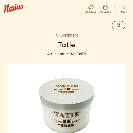
Ta kölapp
Förbeställ
Meny
Sortiment
Tatie
Art. nummer:
MS31878