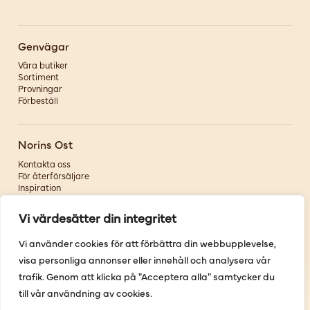
Genvägar
Våra butiker
Sortiment
Provningar
Förbeställ
Norins Ost
Kontakta oss
För återförsäljare
Inspiration
Om oss
Vi värdesätter din integritet
Följ oss
Vi använder cookies för att förbättra din webbupplevelse,
visa personliga annonser eller innehåll och analysera vår
Facebook
Instagram
trafik. Genom att klicka på "Acceptera alla" samtycker du
Pinterest
till vår användning av cookies.
Youtube