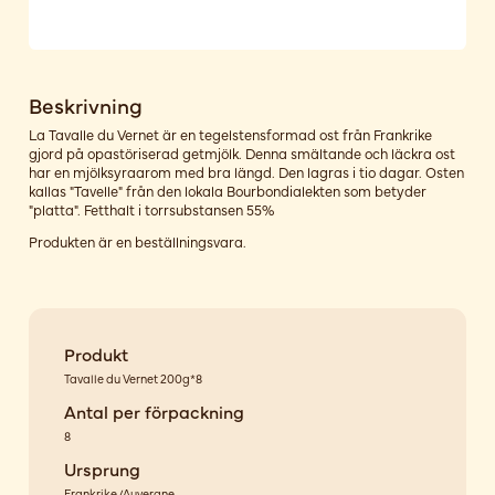
Beskrivning
La Tavalle du Vernet är en tegelstensformad ost från Frankrike
gjord på opastöriserad getmjölk. Denna smältande och läckra ost
har en mjölksyraarom med bra längd. Den lagras i tio dagar. Osten
kallas "Tavelle" från den lokala Bourbondialekten som betyder
"platta". Fetthalt i torrsubstansen 55%
Produkten är en beställningsvara.
Produkt
Tavalle du Vernet 200g*8
Antal per förpackning
8
Ursprung
Frankrike/Auvergne