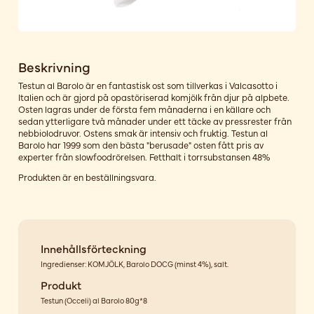
Beskrivning
Testun al Barolo är en fantastisk ost som tillverkas i Valcasotto i
Italien och är gjord på opastöriserad komjölk från djur på alpbete.
Osten lagras under de första fem månaderna i en källare och
sedan ytterligare två månader under ett täcke av pressrester från
nebbiolodruvor. Ostens smak är intensiv och fruktig. Testun al
Barolo har 1999 som den bästa "berusade" osten fått pris av
experter från slowfoodrörelsen. Fetthalt i torrsubstansen 48%
Produkten är en beställningsvara.
Innehållsförteckning
Ingredienser: KOMJÖLK, Barolo DOCG (minst 4%), salt.
Produkt
Testun (Occeli) al Barolo 80g*8