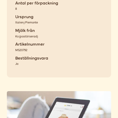
Antal per förpackning
8
Ursprung
Italien/Piemonte
Mjölk från
Ko
(
pastöriserad
)
Artikelnummer
MS20792
Beställningsvara
Ja