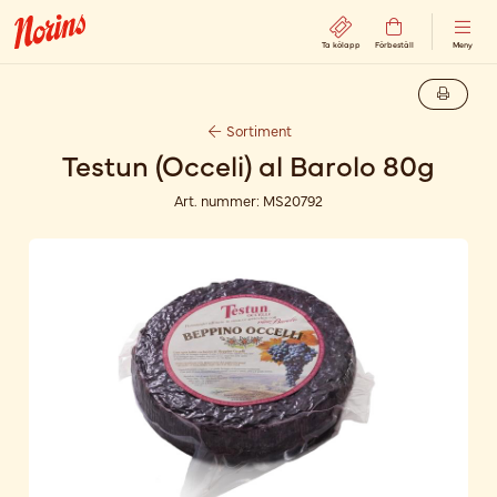
Ta kölapp
Förbeställ
Meny
Sortiment
Testun (Occeli) al Barolo 80g
Art. nummer:
MS20792