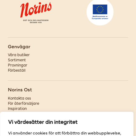
Genvägar
Våra butiker
Sortiment
Provningar
Förbeställ
Norins Ost
Kontakta oss
För återförsäljare
Inspiration
Om oss
Vi värdesätter din integritet
Följ oss
Vi använder cookies för att förbättra din webbupplevelse,