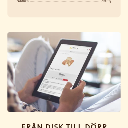
Natrium
749 mg
Från disk till dörr