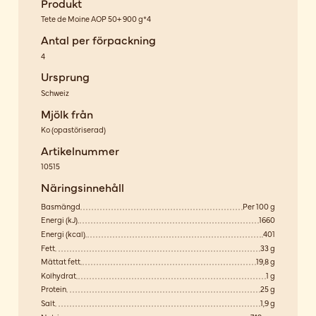
Produkt
Tete de Moine AOP 50+ 900 g*4
Antal per förpackning
4
Ursprung
Schweiz
Mjölk från
Ko
(
opastöriserad
)
Artikelnummer
10515
Näringsinnehåll
Basmängd
Per 100 g
Energi (kJ)
1660
Energi (kcal)
401
Fett
33 g
Mättat fett
19,8 g
Kolhydrat
1 g
Protein
25 g
Salt
1,9 g