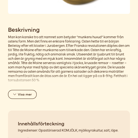
Beskrivning
Man kan kanske tro att namnet som betyder ”munkens huvud” kommer från
ostens form. Men det finns en enklare förklaring. Osten hette till en början
Bellelay efter ett kloster i Jurabergen. Efter Franska revolutionen döptes den om
till Tête de Moine efter munkarna som tillverkade den. Osten har en kraftig,
jordig, lite fruktig, nötig och animalisk smak. Utseendet är ljusbrunt till brunt
och den är grynig med en mjuk kant. Innanmätet är stråfärgat och har några
småhål. Tête de Moine serveras vanligtvis i tjocka, krusade remsor – rosetter –
som man hyvlar med hjälp av det speciella skärverktyget girolle. De krusade
remsorna av osten används för att garnera sallader och dekorera maträtter
men framförallt kan de ätas som de är. En hel ost ligger på ca 8-9 hg. Fetthalt i
torrsubstansen 50 %
Visa
mer
Innehållsförteckning
Ingredienser: Opastöriserad KOMJÖLK, mjölksyrakultur, salt, löpe.