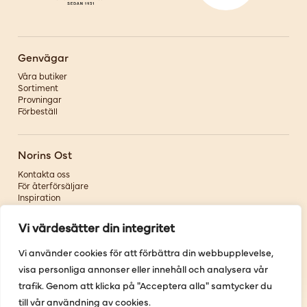
Genvägar
Våra butiker
Sortiment
Provningar
Förbeställ
Norins Ost
Kontakta oss
För återförsäljare
Inspiration
Om oss
Vi värdesätter din integritet
Följ oss
Vi använder cookies för att förbättra din webbupplevelse,
visa personliga annonser eller innehåll och analysera vår
Facebook
Instagram
trafik. Genom att klicka på "Acceptera alla" samtycker du
Pinterest
till vår användning av cookies.
Youtube