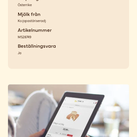
Österrike
Mjölk från
Ko
(
opastöriserad
)
Artikelnummer
MS28749
Beställningsvara
Ja