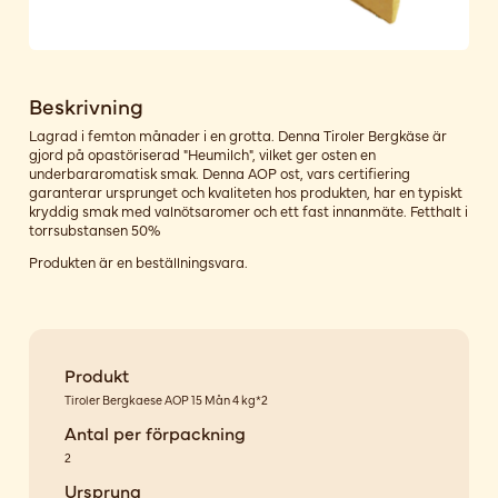
Beskrivning
Lagrad i femton månader i en grotta. Denna Tiroler Bergkäse är
gjord på opastöriserad "Heumilch", vilket ger osten en
underbararomatisk smak. Denna AOP ost, vars certifiering
garanterar ursprunget och kvaliteten hos produkten, har en typiskt
kryddig smak med valnötsaromer och ett fast innanmäte. Fetthalt i
torrsubstansen 50%
Produkten är en beställningsvara.
Produkt
Tiroler Bergkaese AOP 15 Mån 4 kg*2
Antal per förpackning
2
Ursprung