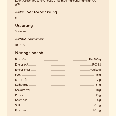
Lady Joseph Toast for Cheese Crisp med marconamandlar 100
g*8
Antal per förpackning
8
Ursprung
Spanien
Artikelnummer
1097210
Näringsinnehåll
Basmängd
Per 100 g
Energi (kJ)
1703 kJ
Energi (kcal)
406 kcal
Fett
18 g
Mättat fett
2 g
Kolhydrat
51 g
Sockerarter
18 g
Protein
10 g
Kostfiber
5 g
Salt
0 mg
Kalcium
10 mg