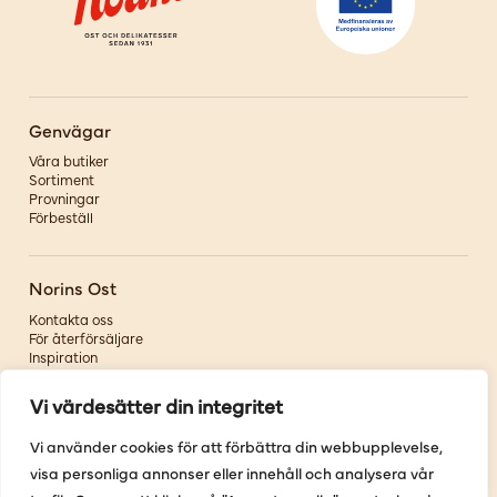
Genvägar
Våra butiker
Sortiment
Provningar
Förbeställ
Norins Ost
Kontakta oss
För återförsäljare
Inspiration
Om oss
Vi värdesätter din integritet
Följ oss
Vi använder cookies för att förbättra din webbupplevelse,
visa personliga annonser eller innehåll och analysera vår
Facebook
Instagram