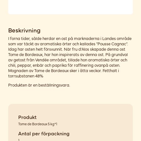
Beskrivning
I forna tider, sålde herdar en ost på marknaderna i Landes område
som var täckt av aromatiska örter och kallades "Pousse Cagnac".
Idag har osten helt försvunnit. När fru d'Alos skapade denna ost
Tome de Bordeaux, har hon inspirerats av denna ost. På grundval
av getost från Vendée området, tillade hon aromatiska örter och
chili, peppar, enbär och paprika för raffinering ovanpå osten.
Mognaden av Tome de Bordeaux sker i åtta veckor. Fetthalt i
torrsubstanen 48%
Produkten är en beställningsvara.
Produkt
Tome de Bordeaux 5 kg*1
Antal per förpackning
1