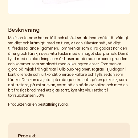
Beskrivning
Moléson tomme har en lätt och utsökt smak. Innanmätet är väldigt
smidigt och krämigt, med en tunn, vit och silkeslen svål, väldigt
tillfredsställande i gommen. Tommen är som allra godast när den
är ung och färsk, i dess vita täcke med en något skarp smak. Den är
fylld med en blandning som är baserad på mascarpone i grunden
och kommer som smaksatt med olika ingredienser. Tommen är
gjord på mjölk från gårdar i Gibloux-regionen, lagras i sju dagar i
kontrollerade och luftkonditionerade källare och fylls sedan som
färska. Den kan avnjutas på många olika sätt: på en picknick, som
aptitretare, på ostbrickan, varm på en bädd av sallad och med en
bit frasigt bröd med ett glas torrt, kylt vitt vin. Fetthalt i
torrsubstansen 50%
Produkten är en beställningsvara.
Produkt